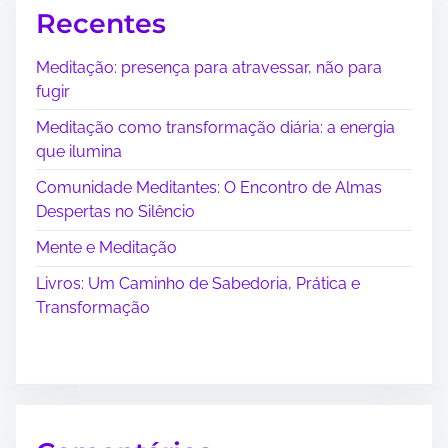
ã
Recentes
o
Meditação: presença para atravessar, não para
fugir
d
Meditação como transformação diária: a energia
e
que ilumina
p
Comunidade Meditantes: O Encontro de Almas
Despertas no Silêncio
o
Mente e Meditação
s
Livros: Um Caminho de Sabedoria, Prática e
t
Transformação
s