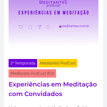
1ª Temporada
Meditantes PodCast
Meditantes PodCast #02
Experiências em Meditação
com Convidados