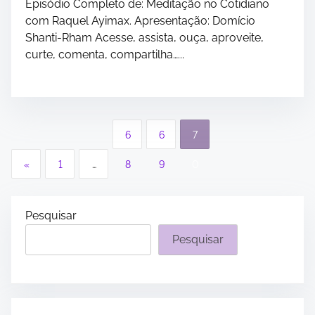
Episódio Completo de: Meditação no Cotidiano
com Raquel Ayimax. Apresentação: Domício
Shanti-Rham Acesse, assista, ouça, aproveite,
curte, comenta, compartilha…...
P
6
6
7
a
«
1
…
8
9
0
g
i
Pesquisar
Pesquisar
n
a
ç