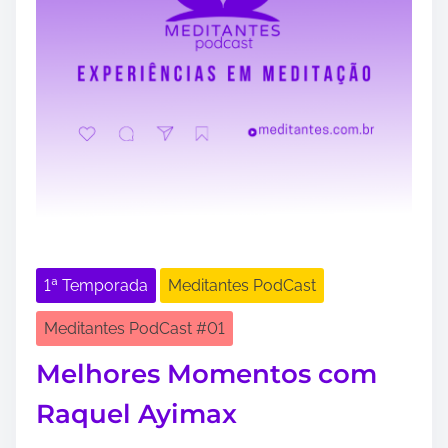
1ª Temporada
Meditantes PodCast
Meditantes PodCast #01
Melhores Momentos com
Raquel Ayimax