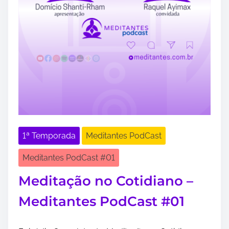
1ª Temporada
Meditantes PodCast
Meditantes PodCast #01
Meditação no Cotidiano –
Meditantes PodCast #01