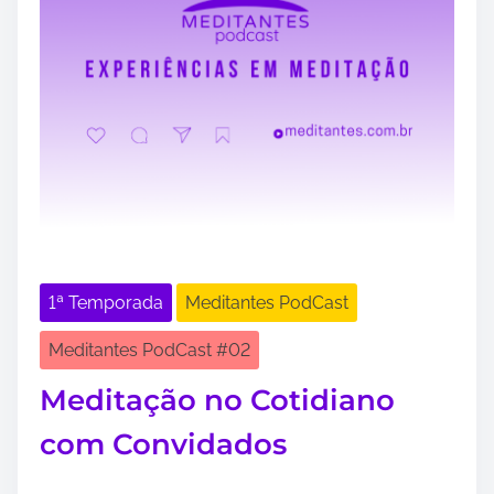
1ª Temporada
Meditantes PodCast
Meditantes PodCast #02
Meditação no Cotidiano
com Convidados