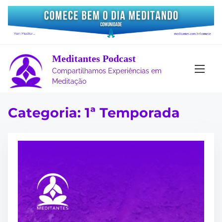
S
k
i
p
t
Meditantes Podcast
o
Compartilhamos Experiências em
c
Meditação
o
n
Categoria:
1ª Temporada
t
e
n
t