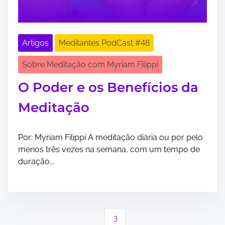
Artigos
Meditantes PodCast #48
Sobre Meditação com Myriam Filippi
O Poder e os Benefícios da
Meditação
Por: Myriam Filippi A meditação diária ou por pelo
menos três vezes na semana, com um tempo de
duração...
P
3