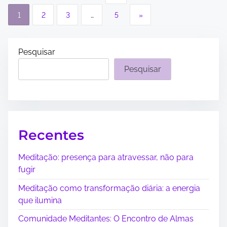
a
1
2
3
…
5
»
g
i
Pesquisar
Pesquisar
n
a
ç
ã
Recentes
o
Meditação: presença para atravessar, não para
fugir
d
Meditação como transformação diária: a energia
e
que ilumina
p
Comunidade Meditantes: O Encontro de Almas