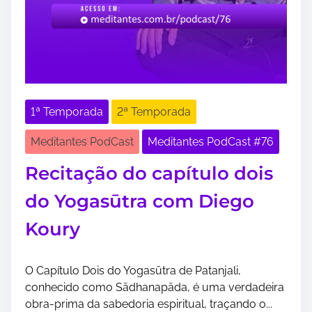
1ª Temporada
2ª Temporada
Meditantes PodCast
Meditantes PodCast #76
Recitação do capítulo dois
do Yogasūtra com Diego
Koury
O Capítulo Dois do Yogasūtra de Patanjali,
conhecido como Sādhanapāda, é uma verdadeira
obra-prima da sabedoria espiritual, traçando o...