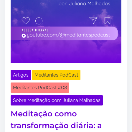
Artigos
Meditantes PodCast
Meditantes PodCast #08
Sobre Meditação com Juliana Malhadas
Meditação como
transformação diária: a